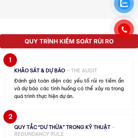
QUY TRÌNH KIỂM SOÁT RỦI RO
1
KHẢO SÁT & DỰ BÁO
– THE AUDIT
Đánh giá toàn diện các yếu tố rủi ro tiềm ẩn
và dự báo các tình huống có thể xảy ra trong
quá trình thực hiện dự án.
2
QUY TẮC “DƯ THỪA” TRONG KỸ THUẬT
–
REDUNDANCY RULE