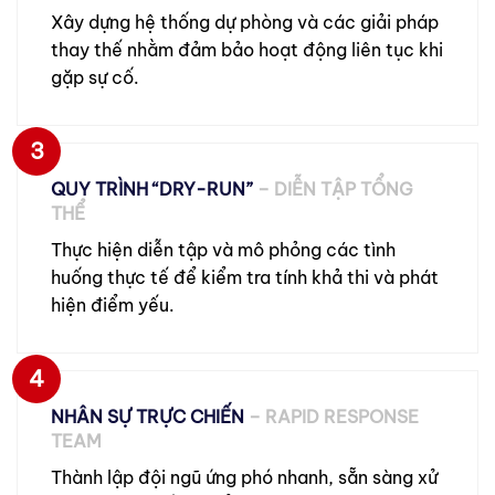
Xây dựng hệ thống dự phòng và các giải pháp
thay thế nhằm đảm bảo hoạt động liên tục khi
gặp sự cố.
3
QUY TRÌNH “DRY-RUN”
– DIỄN TẬP TỔNG
THỂ
Thực hiện diễn tập và mô phỏng các tình
huống thực tế để kiểm tra tính khả thi và phát
hiện điểm yếu.
4
NHÂN SỰ TRỰC CHIẾN
– RAPID RESPONSE
TEAM
Thành lập đội ngũ ứng phó nhanh, sẵn sàng xử