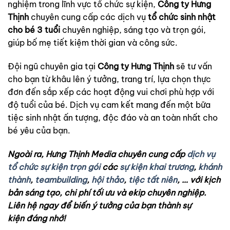
nghiệm trong lĩnh vực tổ chức sự kiện,
Công ty Hưng
Thịnh
chuyên cung cấp các dịch vụ
tổ chức sinh nhật
cho bé 3 tuổi
chuyên nghiệp, sáng tạo và trọn gói,
giúp bố mẹ tiết kiệm thời gian và công sức.
Đội ngũ chuyên gia tại
Công ty Hưng Thịnh
sẽ tư vấn
cho bạn từ khâu lên ý tưởng, trang trí, lựa chọn thực
đơn đến sắp xếp các hoạt động vui chơi phù hợp với
độ tuổi của bé. Dịch vụ cam kết mang đến một bữa
tiệc sinh nhật ấn tượng, độc đáo và an toàn nhất cho
bé yêu của bạn.
Ngoài ra, H
ưng Th
ịnh Media chuyên cung cấp
dịch vụ
tổ chức sự kiện trọn gói
các
sự kiện khai trương
,
khánh
thành
,
teambuilding
,
hội thảo
,
tiệc tất niên
, … v
ới k
ịch
b
ản sáng t
ạo, chi phí t
ối
ưu v
à ekip chuy
ên nghi
ệp.
Liên h
ệ ngay
để bi
ến ý t
ưởng c
ủa b
ạn thành s
ự
ki
ện
đ
áng nh
ớ!