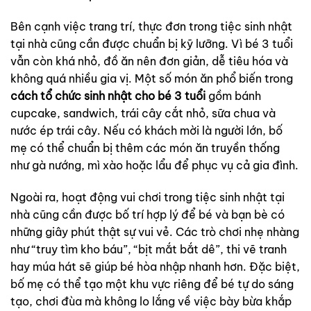
Bên cạnh việc trang trí, thực đơn trong tiệc sinh nhật
tại nhà cũng cần được chuẩn bị kỹ lưỡng. Vì bé 3 tuổi
vẫn còn khá nhỏ, đồ ăn nên đơn giản, dễ tiêu hóa và
không quá nhiều gia vị. Một số món ăn phổ biến trong
cách tổ chức sinh nhật cho bé 3 tuổi
gồm bánh
cupcake, sandwich, trái cây cắt nhỏ, sữa chua và
nước ép trái cây. Nếu có khách mời là người lớn, bố
mẹ có thể chuẩn bị thêm các món ăn truyền thống
như gà nướng, mì xào hoặc lẩu để phục vụ cả gia đình.
Ngoài ra, hoạt động vui chơi trong tiệc sinh nhật tại
nhà cũng cần được bố trí hợp lý để bé và bạn bè có
những giây phút thật sự vui vẻ. Các trò chơi nhẹ nhàng
như “truy tìm kho báu”, “bịt mắt bắt dê”, thi vẽ tranh
hay múa hát sẽ giúp bé hòa nhập nhanh hơn. Đặc biệt,
bố mẹ có thể tạo một khu vực riêng để bé tự do sáng
tạo, chơi đùa mà không lo lắng về việc bày bừa khắp