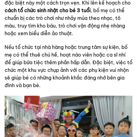
đặc biệt này một cách trọn vẹn. Khi lên kế hoạch cho
cách tổ chức sinh nhật cho bé 3 tuổi
, bố mẹ có thể
chuẩn bị các trò chơi như nhảy múa theo nhạc, tô
màu, truy tìm kho báu, trò chơi vận động nhẹ nhàng
hoặc xem biểu diễn ảo thuật.
Nếu tổ chức tại nhà hàng hoặc trung tâm sự kiện, bố
mẹ có thể thuê chú hề, hoạt náo viên hoặc ca sĩ nhí
để giúp bữa tiệc thêm phần hấp dẫn. Đặc biệt, việc tổ
chức một khu vực chụp ảnh với các phụ kiện vui nhộn
sẽ giúp bé có những khoảnh khắc đáng nhớ bên gia
đình và bạn bè.