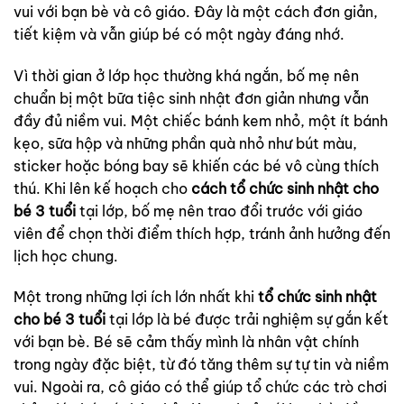
vui với bạn bè và cô giáo. Đây là một cách đơn giản,
tiết kiệm và vẫn giúp bé có một ngày đáng nhớ.
Vì thời gian ở lớp học thường khá ngắn, bố mẹ nên
chuẩn bị một bữa tiệc sinh nhật đơn giản nhưng vẫn
đầy đủ niềm vui. Một chiếc bánh kem nhỏ, một ít bánh
kẹo, sữa hộp và những phần quà nhỏ như bút màu,
sticker hoặc bóng bay sẽ khiến các bé vô cùng thích
thú. Khi lên kế hoạch cho
cách tổ chức sinh nhật cho
bé 3 tuổi
tại lớp, bố mẹ nên trao đổi trước với giáo
viên để chọn thời điểm thích hợp, tránh ảnh hưởng đến
lịch học chung.
Một trong những lợi ích lớn nhất khi
tổ chức sinh nhật
cho bé 3 tuổi
tại lớp là bé được trải nghiệm sự gắn kết
với bạn bè. Bé sẽ cảm thấy mình là nhân vật chính
trong ngày đặc biệt, từ đó tăng thêm sự tự tin và niềm
vui. Ngoài ra, cô giáo có thể giúp tổ chức các trò chơi