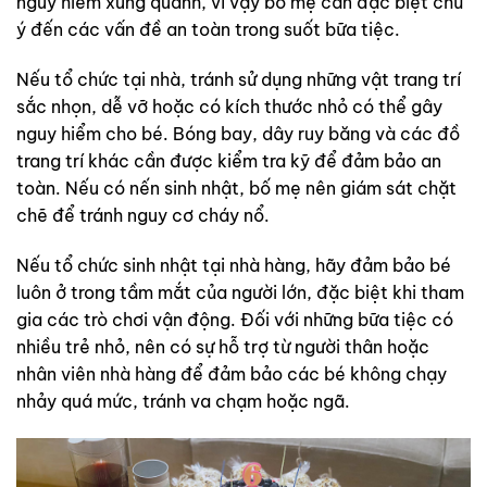
nguy hiểm xung quanh, vì vậy bố mẹ cần đặc biệt chú
ý đến các vấn đề an toàn trong suốt bữa tiệc.
Nếu tổ chức tại nhà, tránh sử dụng những vật trang trí
sắc nhọn, dễ vỡ hoặc có kích thước nhỏ có thể gây
nguy hiểm cho bé. Bóng bay, dây ruy băng và các đồ
trang trí khác cần được kiểm tra kỹ để đảm bảo an
toàn. Nếu có nến sinh nhật, bố mẹ nên giám sát chặt
chẽ để tránh nguy cơ cháy nổ.
Nếu tổ chức sinh nhật tại nhà hàng, hãy đảm bảo bé
luôn ở trong tầm mắt của người lớn, đặc biệt khi tham
gia các trò chơi vận động. Đối với những bữa tiệc có
nhiều trẻ nhỏ, nên có sự hỗ trợ từ người thân hoặc
nhân viên nhà hàng để đảm bảo các bé không chạy
nhảy quá mức, tránh va chạm hoặc ngã.