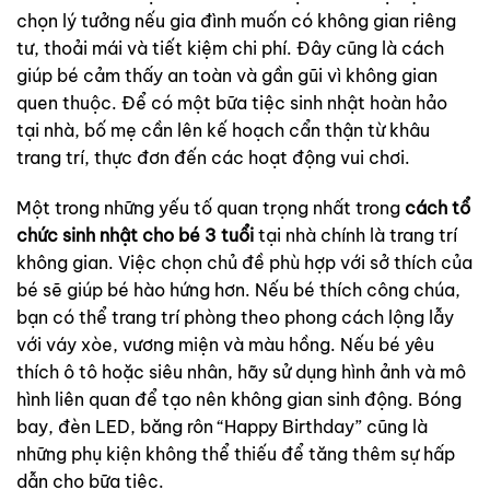
chọn lý tưởng nếu gia đình muốn có không gian riêng
tư, thoải mái và tiết kiệm chi phí. Đây cũng là cách
giúp bé cảm thấy an toàn và gần gũi vì không gian
quen thuộc. Để có một bữa tiệc sinh nhật hoàn hảo
tại nhà, bố mẹ cần lên kế hoạch cẩn thận từ khâu
trang trí, thực đơn đến các hoạt động vui chơi.
Một trong những yếu tố quan trọng nhất trong
cách tổ
chức sinh nhật cho bé 3 tuổi
tại nhà chính là trang trí
không gian. Việc chọn chủ đề phù hợp với sở thích của
bé sẽ giúp bé hào hứng hơn. Nếu bé thích công chúa,
bạn có thể trang trí phòng theo phong cách lộng lẫy
với váy xòe, vương miện và màu hồng. Nếu bé yêu
thích ô tô hoặc siêu nhân, hãy sử dụng hình ảnh và mô
hình liên quan để tạo nên không gian sinh động. Bóng
bay, đèn LED, băng rôn “Happy Birthday” cũng là
những phụ kiện không thể thiếu để tăng thêm sự hấp
dẫn cho bữa tiệc.