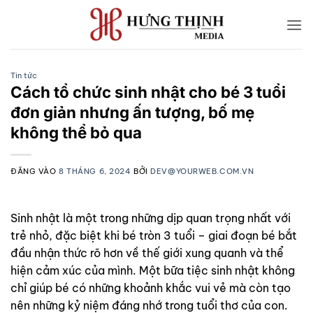
Bỏ
qua
nội
dung
Tin tức
Cách tổ chức sinh nhật cho bé 3 tuổi
đơn giản nhưng ấn tượng, bố mẹ
không thể bỏ qua
ĐĂNG VÀO
8 THÁNG 6, 2024
BỞI
DEV@YOURWEB.COM.VN
Sinh nhật là một trong những dịp quan trọng nhất với
trẻ nhỏ, đặc biệt khi bé tròn 3 tuổi – giai đoạn bé bắt
đầu nhận thức rõ hơn về thế giới xung quanh và thể
hiện cảm xúc của mình. Một bữa tiệc sinh nhật không
chỉ giúp bé có những khoảnh khắc vui vẻ mà còn tạo
nên những kỷ niệm đáng nhớ trong tuổi thơ của con.