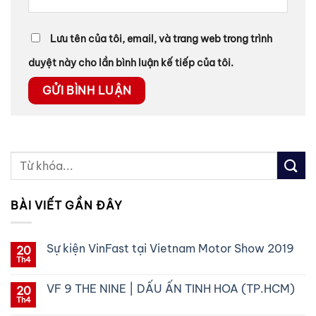
Lưu tên của tôi, email, và trang web trong trình
duyệt này cho lần bình luận kế tiếp của tôi.
BÀI VIẾT GẦN ĐÂY
Sự kiện VinFast tại Vietnam Motor Show 2019
20
Th4
Không
có
bình
VF 9 THE NINE | DẤU ẤN TINH HOA (TP.HCM)
20
luận
ở
Th4
Không
Sự
có