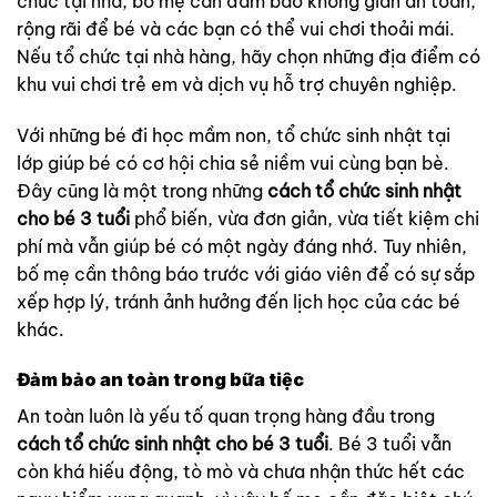
chức tại nhà, bố mẹ cần đảm bảo không gian an toàn,
rộng rãi để bé và các bạn có thể vui chơi thoải mái.
Nếu tổ chức tại nhà hàng, hãy chọn những địa điểm có
khu vui chơi trẻ em và dịch vụ hỗ trợ chuyên nghiệp.
Với những bé đi học mầm non, tổ chức sinh nhật tại
lớp giúp bé có cơ hội chia sẻ niềm vui cùng bạn bè.
Đây cũng là một trong những
cách tổ chức sinh nhật
cho bé 3 tuổi
phổ biến, vừa đơn giản, vừa tiết kiệm chi
phí mà vẫn giúp bé có một ngày đáng nhớ. Tuy nhiên,
bố mẹ cần thông báo trước với giáo viên để có sự sắp
xếp hợp lý, tránh ảnh hưởng đến lịch học của các bé
khác.
Đảm bảo an toàn trong bữa tiệc
An toàn luôn là yếu tố quan trọng hàng đầu trong
cách tổ chức sinh nhật cho bé 3 tuổi
. Bé 3 tuổi vẫn
còn khá hiếu động, tò mò và chưa nhận thức hết các