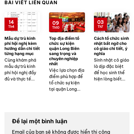
BÀI VIẾT LIÊN QUAN
14
03
09
Th4
Th7
Th10
Mẫu dự trù kinh
Top địa điểm tổ
Cách tổ chức sinh
phí hội nghị kèm
chức sự kiện
nhật bất ngờ cho
hướng dẫn chi tiết
quận Long Biên
cô giáo chi tiết, ý
từng hạng mục
sang trọng và
nghĩa
chuyên nghiệp
Cùng khám phá
Sinh nhật cô giáo
nhất
mẫu dự trù kinh
là dịp đặc biệt
Việc lựa chọn địa
phí hội nghị đầy
để học sinh thể
điểm phù hợp để
đủ và thực tế...
hiện lòng biết...
tổ chức sự kiện
tại quận Long...
Để lại một bình luận
Email của bạn sẽ không được hiển thị công