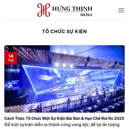
Bỏ
qua
nội
dung
TỔ CHỨC SỰ KIỆN
14
Th5
Cách Thức Tổ Chức Một Sự Kiện Bài Bản & Hạn Chế Rủi Ro 2025
Để một sự kiện diễn ra thành công vang dội, để lại ấn tượng