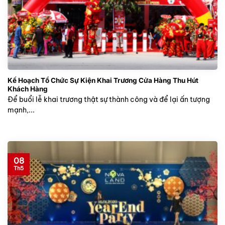
Kế Hoạch Tổ Chức Sự Kiện Khai Trương Cửa Hàng Thu Hút
Khách Hàng
Để buổi lễ khai trương thật sự thành công và để lại ấn tượng
mạnh,...
08
Th5