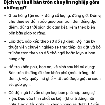
Dịch vụ thuê bàn tròn chuyên nghiệp gồm
những gì?
Giao hàng tận nơi – đúng số lượng, đúng giờ: Đơn vị
cho thuê sẽ đảm bảo giao bàn tròn đến đúng địa
điểm, đúng thời gian đã cam kết, kèm theo biên
bản bàn giao rõ ràng.
Lắp đặt, sắp xếp theo sơ đồ sự kiện; Đội ngũ kỹ
thuật viên chuyên nghiệp sẽ trực tiếp lắp đặt và bố
trí bàn tròn theo sơ đồ chỗ ngồi hoặc layout bạn
cung cấp.
Hỗ trợ khăn phủ, bọc nơ, vệ sinh sau khi sử dụng:
Bàn tròn thường đi kèm khăn phủ (màu trắng, đỏ,
đen…), váy quây, nơ ghế – tất cả được giặt ủi sạch
sẽ, gấp gọn.
Có đội ngũ tư vấn chọn loại bàn phù hợp từng sự
kiện: Dựa vào tính chất sự kiện (khai trương, hội
nghị, tiệc cưới, gala…), khách hàng sẽ được tư vấn