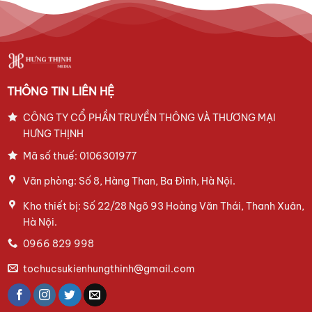
nước
ra
7
sâu
mắt
RA
ô
MẮT:
tô
CÙNG
điện
NHÌN
VinFast
LẠI
toàn
HÀNH
cầu
TRÌNH
DẪN
LỐI
THÔNG TIN LIÊN HỆ
ĐAM
MÊ
CÔNG TY CỔ PHẦN TRUYỀN THÔNG VÀ THƯƠNG MẠI
HƯNG THỊNH
Mã số thuế: 0106301977
Văn phòng: Số 8, Hàng Than, Ba Đình, Hà Nội.
Kho thiết bị: Số 22/28 Ngõ 93 Hoàng Văn Thái, Thanh Xuân,
Hà Nội.
0966 829 998
tochucsukienhungthinh@gmail.com