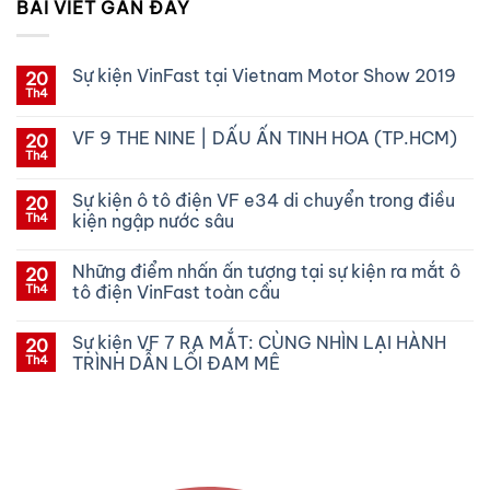
BÀI VIẾT GẦN ĐÂY
Sự kiện VinFast tại Vietnam Motor Show 2019
20
Th4
Không
có
bình
VF 9 THE NINE | DẤU ẤN TINH HOA (TP.HCM)
20
luận
ở
Th4
Không
Sự
có
kiện
bình
VinFast
Sự kiện ô tô điện VF e34 di chuyển trong điều
20
luận
tại
ở
Th4
kiện ngập nước sâu
Vietnam
VF
Motor
Không
9
Show
có
THE
2019
Những điểm nhấn ấn tượng tại sự kiện ra mắt ô
20
bình
NINE
luận
|
Th4
tô điện VinFast toàn cầu
ở
DẤU
Sự
Không
ẤN
kiện
có
TINH
Sự kiện VF 7 RA MẮT: CÙNG NHÌN LẠI HÀNH
20
ô
bình
HOA
tô
luận
(TP.HCM)
Th4
TRÌNH DẪN LỐI ĐAM MÊ
điện
ở
VF
Những
Không
e34
điểm
có
di
nhấn
bình
chuyển
ấn
luận
trong
tượng
ở
điều
tại
Sự
kiện
sự
kiện
ngập
kiện
VF