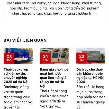
kiện như Year End Party, hội nghị khách hàng, khai trương,
họp lớp, team building… và luôn hướng đến trải nghiệm
chỉn chu, sáng tạo, khác biệt cho từng chương trình.
BÀI VIẾT LIÊN QUAN
24
23
08
Th5
Th5
Th5
Thuê backdrop
Bảng giá cho thuê
Dịch vụ cho thuê
sự kiện uy tín,
quạt hơi nước,
sân khấu chuyên
chuyên nghiệp
quạt làm mát giá
nghiệp tại Hà Nội
2025 tại Hà Nội
rẻ, uy tín tại Hà
2026
Nội
Backdrop đóng
Sân khấu là hạng
Thời tiết oi nóng
vai trò quan
mục quan trọng,
khiến các sự kiện
trọng trong việc
góp phần tạo nên
ngoài trời dễ bị
tạo điểm nhấn và
sự chuyên nghiệp
“vỡ trận” vì...
truyền tải
và...