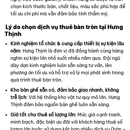
chọn kích thước bàn, chất liệu, màu sắc phù hợp để
tối ưu chi phí mà vẫn đảm bảo tính thẩm mỹ.
Lý do chọn dịch vụ thuê bàn tròn tại Hưng
Thịnh
Kinh nghiệm tổ chức & cung cấp thiết bị sự kiện lâu
năm
: Hưng Thịnh là đơn vị đã đồng hành cùng hàng
nghìn sự kiện lớn nhỏ suốt nhiều năm qua. Đội ngũ
dày dạn kinh nghiệm luôn sẵn sàng tư vấn, lên
phương án tối ưu và hỗ trợ xử lý mọi phát sinh trong
quá trình thuê bàn tròn.
Kho bàn ghế sẵn có, đảm bảo giao nhanh, không
trễ lịch
: Với hệ thống kho vật tư quy mô lớn, Hưng
Thịnh đảm bảo nguồn bàn ghế luôn sẵn sàng.
Giá tốt cho thuê số lượng lớn:
Mức giá cạnh tranh,
minh bạch, đặc biệt ưu đãi với khách hàng thuê số
lượng lớn hoặc sử dụng kết hợp nhiều dịch vụ (bàn –