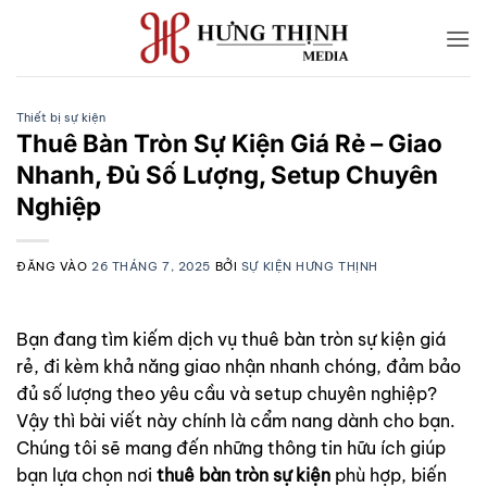
Bỏ
qua
nội
dung
Thiết bị sự kiện
Thuê Bàn Tròn Sự Kiện Giá Rẻ – Giao
Nhanh, Đủ Số Lượng, Setup Chuyên
Nghiệp
ĐĂNG VÀO
26 THÁNG 7, 2025
BỞI
SỰ KIỆN HƯNG THỊNH
Bạn đang tìm kiếm dịch vụ thuê bàn tròn sự kiện giá
rẻ, đi kèm khả năng giao nhận nhanh chóng, đảm bảo
đủ số lượng theo yêu cầu và setup chuyên nghiệp?
Vậy thì bài viết này chính là cẩm nang dành cho bạn.
Chúng tôi sẽ mang đến những thông tin hữu ích giúp
bạn lựa chọn nơi
thuê bàn tròn sự kiện
phù hợp, biến