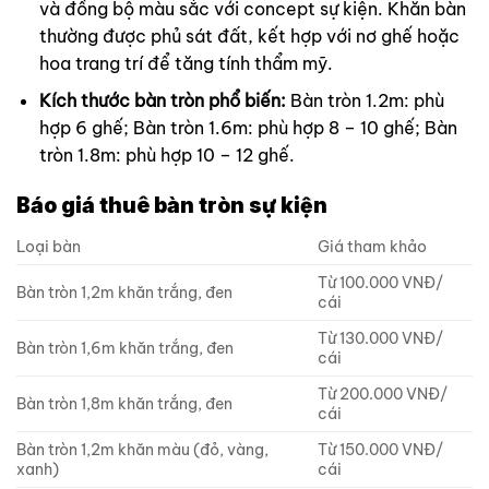
và đồng bộ màu sắc với concept sự kiện. Khăn bàn
thường được phủ sát đất, kết hợp với nơ ghế hoặc
hoa trang trí để tăng tính thẩm mỹ.
Kích thước bàn tròn phổ biến:
Bàn tròn 1.2m: phù
hợp 6 ghế; Bàn tròn 1.6m: phù hợp 8 – 10 ghế; Bàn
tròn 1.8m: phù hợp 10 – 12 ghế.
Báo giá thuê bàn tròn sự kiện
Loại bàn
Giá tham khảo
Từ 100.000 VNĐ/
Bàn tròn 1,2m khăn trắng, đen
cái
Từ 130.000 VNĐ/
Bàn tròn 1,6m khăn trắng, đen
cái
Từ 200.000 VNĐ/
Bàn tròn 1,8m khăn trắng, đen
cái
Bàn tròn 1,2m khăn màu (đỏ, vàng,
Từ 150.000 VNĐ/
xanh)
cái